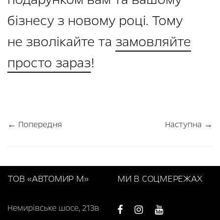
бізнесу з новому році. Тому
не зволікайте та
замовляйте
просто зараз
!
← Попередня
Наступна →
ТОВ «АВТОМИР М»
МИ В СОЦМЕРЕЖАХ
Немирівське шосе, 213в