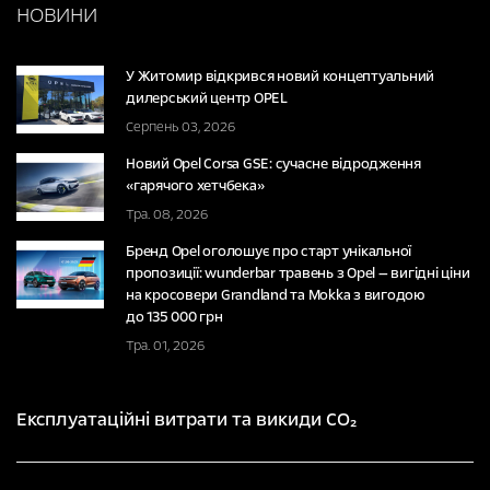
НОВИНИ
У Житомир відкрився новий концептуальний
дилерський центр OPEL
Серпень 03, 2026
Новий Opel Corsa GSE: сучасне відродження
«гарячого хетчбека»
Тра. 08, 2026
Бренд Opel оголошує про старт унікальної
пропозиції: wunderbar травень з Opel — вигідні ціни
на кросовери Grandland та Mokka з вигодою
до 135 000 грн
Тра. 01, 2026
Експлуатаційні витрати та викиди CO₂