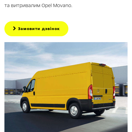
та витривалим Opеl Movanо.
Замовити дзвінок