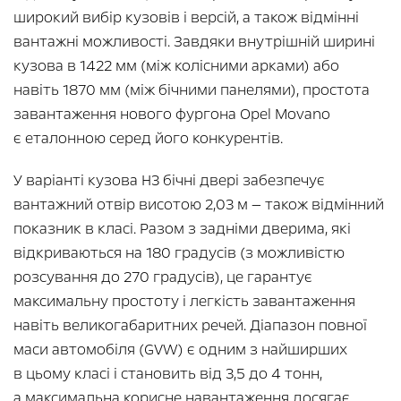
широкий вибір кузовів і версій, а також відмінні
вантажні можливості. Завдяки внутрішній ширині
кузова в 1422 мм (між колісними арками) або
навіть 1870 мм (між бічними панелями), простота
завантаження нового фургона Opel Movano
є еталонною серед його конкурентів.
У варіанті кузова H3 бічні двері забезпечує
вантажний отвір висотою 2,03 м — також відмінний
показник в класі. Разом з задніми дверима, які
відкриваються на 180 градусів (з можливістю
розсування до 270 градусів), це гарантує
максимальну простоту і легкість завантаження
навіть великогабаритних речей. Діапазон повної
маси автомобіля (GVW) є одним з найширших
в цьому класі і становить від 3,5 до 4 тонн,
а максимальна корисне навантаження досягає