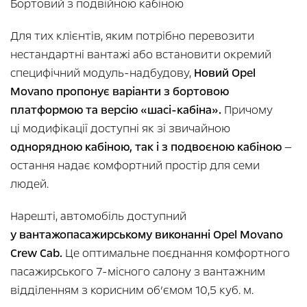
Бортовий з подвійною кабіною
Для тих клієнтів, яким потрібно перевозити
нестандартні вантажі або встановити окремий
специфічний модуль-надбудову,
Новий Opel
Movano пропонує варіанти з бортовою
платформою та версію «шасі-кабіна».
Причому
ці модифікації доступні як зі звичайною
однорядною кабіною, так і з подвоєною кабіною
—
остання надає комфортний простір для семи
людей.
Нарешті, автомобіль доступний
у вантажопасажирському виконанні Opel Movano
Crew Cab.
Це оптимальне поєднання комфортного
пасажирського 7-місного салону з вантажним
відділенням з корисним об’ємом 10,5 куб. м.